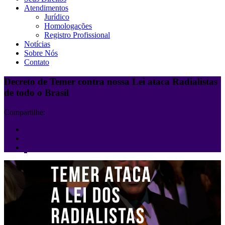
Atendimentos
Jurídico
Homologações
Registro Profissional
Notícias
Sobre Nós
Contato
Decreto de Temer contra nossa Lei ataca Radialistas
de todo o Brasil
Compartilhe: