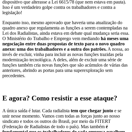
dispositivo que alterasse a Lei 6615/78 (que nem estava em pauta).
Isso é um verdadeiro golpe contra os trabalhadores e contra a
legislação!
Enquanto isso, mesmo aprovado que haveria uma atualização do
quadro anexo que regulamenta as funções a serem contempladas na
Lei dos Radialistas, ainda estava em debate qual mudança seria essa.
O Ministério do Trabalho e Emprego vem mediando
há meses uma
negociação entre duas propostas de texto para o novo quadro
anexo: uma dos trabalhadores e a outra dos patrões.
A nossa, ao
invés de excluir, vinha para incluir as novas funções trazidas pela
modernização tecnológica. A deles, além de excluir uma série de
funções também cria novas funções que são acúmulos de várias das
anteriores, abrindo as portas para uma superexploração sem
precedentes.
E agora? Como resistir a esse ataque?
A única saída é lutar. Cada radialista
tem que chegar junto
e se
unir nesse momento. Vamos com todas as forças junto ao nosso
sindicato e todos os outros do Brasil, por meio da FITERT
(Federação de Radialistas de todo o país). Mas também
é
fundamental que os trabalhadores de cada empresa espalhem