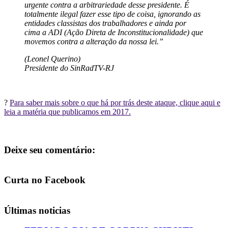
urgente contra a arbitrariedade desse presidente. É
totalmente ilegal fazer esse tipo de coisa, ignorando as
entidades classistas dos trabalhadores e ainda por
cima a ADI (Ação Direta de Inconstitucionalidade) que
movemos contra a alteração da nossa lei.”
(Leonel Querino)
Presidente do SinRadTV-RJ
?
Para saber mais sobre o que há por trás deste ataque, clique aqui e
leia a matéria que publicamos em 2017.
Deixe seu comentário:
Curta no Facebook
Últimas noticias