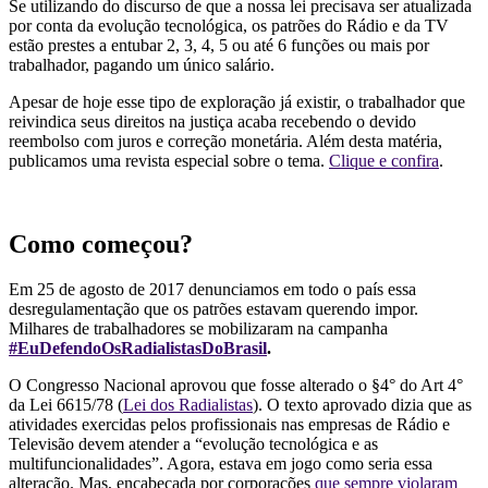
Se utilizando do discurso de que a nossa lei precisava ser atualizada
por conta da evolução tecnológica, os patrões do Rádio e da TV
estão prestes a entubar 2, 3, 4, 5 ou até 6 funções ou mais por
trabalhador, pagando um único salário.
Apesar de hoje esse tipo de exploração já existir, o trabalhador que
reivindica seus direitos na justiça acaba recebendo o devido
reembolso com juros e correção monetária. Além desta matéria,
publicamos uma revista especial sobre o tema.
Clique e confira
.
Como começou?
Em 25 de agosto de 2017 denunciamos em todo o país essa
desregulamentação que os patrões estavam querendo impor.
Milhares de trabalhadores se mobilizaram na campanha
#EuDefendoOsRadialistasDoBrasil
.
O Congresso Nacional aprovou que fosse alterado o §4° do Art 4°
da Lei 6615/78 (
Lei dos Radialistas
). O texto aprovado dizia que as
atividades exercidas pelos profissionais nas empresas de Rádio e
Televisão devem atender a “evolução tecnológica e as
multifuncionalidades”. Agora, estava em jogo como seria essa
alteração. Mas, encabeçada por corporações
que sempre violaram