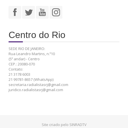
Centro do Rio
SEDE RIO DE JANEIRO:
Rua Leandro Martins, n.º10
(5º andar) - Centro
CEP.: 20080-070
Contato:
21 3178 6003
21 99781-8657 (WhatsApp)
secretaria.radialistasrj@gmail.com
juridico.radialistasrj@gmail.com
Site criado pelo SINRADTV