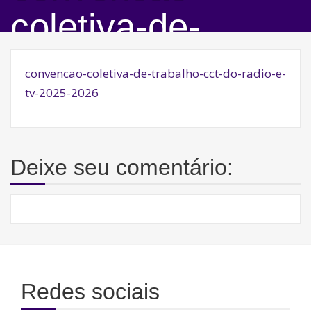
coletiva-de-
trabalho-cct-do-
convencao-coletiva-de-trabalho-cct-do-radio-e-
tv-2025-2026
radio-e-tv-2025-
2026
Deixe seu comentário:
Redes sociais